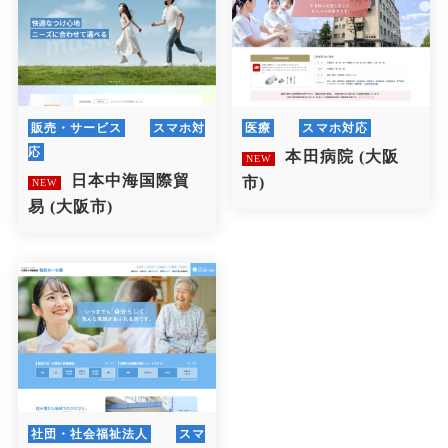
販売・サービス
スマホ対
医療
スマホ対応
応
本田病院
(大阪
NEW
日本中海国際貿
市)
NEW
易
(大阪市)
社団・社会福祉法人
スマ