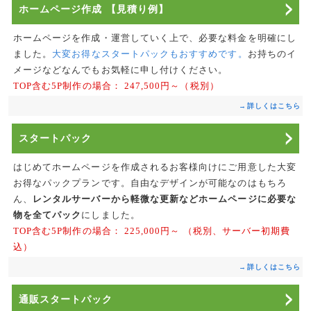
ホームページ作成
【見積り例】
ホームページを作成・運営していく上で、必要な料金を明確にし
ました。
大変お得なスタートパックもおすすめです。
お持ちのイ
メージなどなんでもお気軽に申し付けください。
TOP含む5P制作の場合：
247,500円～（税別）
→詳しくはこちら
スタートパック
はじめてホームページを作成されるお客様向けにご用意した大変
お得なパックプランです。自由なデザインが可能なのはもちろ
ん、
レンタルサーバーから軽微な更新などホームページに必要な
物を全てパック
にしました。
TOP含む5P制作の場合：
225,000円～
（税別、サーバー初期費
込）
→詳しくはこちら
通販スタートパック