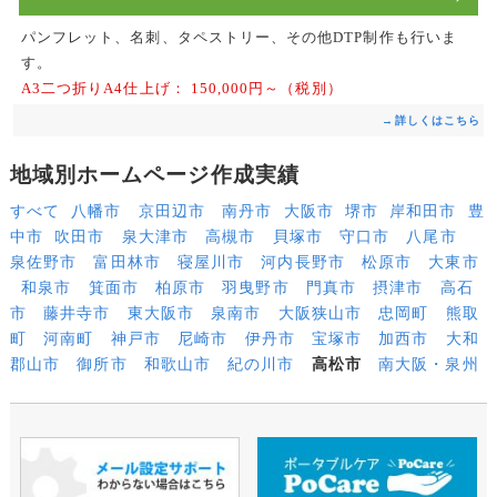
パンフレット、名刺、タペストリー、その他DTP制作も行いま
す。
A3二つ折りA4仕上げ：
150,000円～（税別）
→詳しくはこちら
地域別ホームページ作成実績
すべて
八幡市
京田辺市
南丹市
大阪市
堺市
岸和田市
豊
中市
吹田市
泉大津市
高槻市
貝塚市
守口市
八尾市
泉佐野市
富田林市
寝屋川市
河内長野市
松原市
大東市
和泉市
箕面市
柏原市
羽曳野市
門真市
摂津市
高石
市
藤井寺市
東大阪市
泉南市
大阪狭山市
忠岡町
熊取
町
河南町
神戸市
尼崎市
伊丹市
宝塚市
加西市
大和
郡山市
御所市
和歌山市
紀の川市
高松市
南大阪・泉州